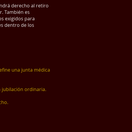
ndrá derecho al retiro
or. También es
os exigidos para
es dentro de los
define una junta médica
jubilación ordinaria.
cho.