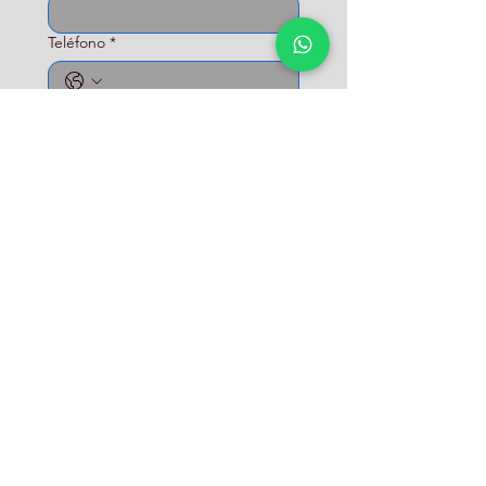
Teléfono
*
Tipo de operación
*
Fecha de operación:
*
Fecha de alta (no obligatorio):
Escribanos su consulta